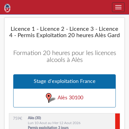
Toggle
naviga
Licence 1 - Licence 2 - Licence 3 - Licence
4 - Permis Exploitation 20 heures Alès Gard
Formation 20 heures pour les licences
alcools à Alès
Stage d'exploitation France
Alès 30100
Alès (30)
759
€
Lun 10 Aout au Mer 12 Aout 2026
Permis exploitation 3 jours