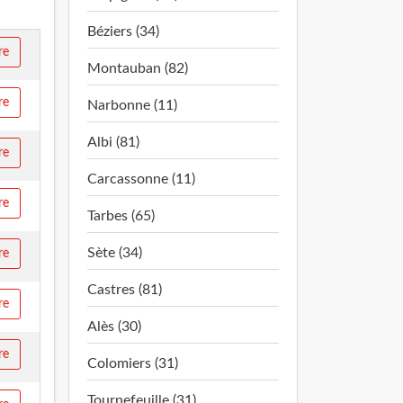
Béziers (34)
re
Montauban (82)
re
Narbonne (11)
Albi (81)
re
Carcassonne (11)
re
Tarbes (65)
Sète (34)
re
Castres (81)
re
Alès (30)
re
Colomiers (31)
Tournefeuille (31)