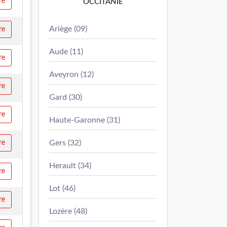
re
OCCITANIE
Ariège (09)
re
Aude (11)
re
Aveyron (12)
re
Gard (30)
re
Haute-Garonne (31)
Gers (32)
re
Herault (34)
re
Lot (46)
re
Lozère (48)