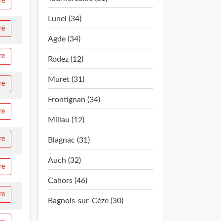
re
Lunel (34)
re
Agde (34)
re
Rodez (12)
Muret (31)
re
Frontignan (34)
re
Millau (12)
re
Blagnac (31)
Auch (32)
re
Cahors (46)
re
Bagnols-sur-Cèze (30)