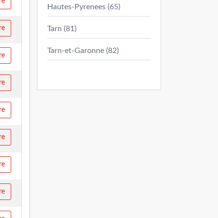
re
Hautes-Pyrenees (65)
re
Tarn (81)
Tarn-et-Garonne (82)
re
re
re
re
re
re