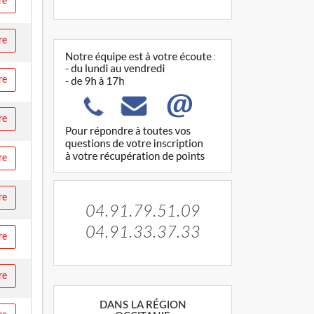
re
re
re
re
re
re
04.91.79.51.09
04.91.33.37.33
re
re
DANS LA RÉGION