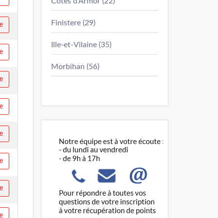
Côtes d'Armor (22)
Finistere (29)
re
Ille-et-Vilaine (35)
re
Morbihan (56)
re
re
re
re
re
re