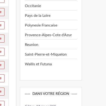
Occitanie
re
Pays de la Loire
Polynesie Francaise
re
Provence-Alpes-Cote d'Azur
re
Reunion
re
Saint-Pierre-et-Miquelon
Wallis et Futuna
re
re
re
DANS VOTRE RÉGION
re