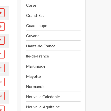
Corse
re
Grand-Est
Guadeloupe
re
Guyane
re
Hauts-de-France
re
Ile-de-France
Martinique
re
Mayotte
re
Normandie
re
Nouvelle Caledonie
Nouvelle-Aquitaine
re