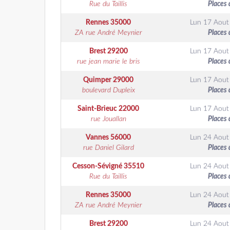
Rue du Taillis
Places 
Rennes
35000
Lun 17 Aout
ZA rue André Meynier
Places 
Brest
29200
Lun 17 Aout
rue jean marie le bris
Places 
Quimper
29000
Lun 17 Aout
boulevard Dupleix
Places 
Saint-Brieuc
22000
Lun 17 Aout
rue Jouallan
Places 
Vannes
56000
Lun 24 Aout
rue Daniel Gilard
Places 
Cesson-Sévigné
35510
Lun 24 Aout
Rue du Taillis
Places 
Rennes
35000
Lun 24 Aout
ZA rue André Meynier
Places 
Brest
29200
Lun 24 Aout