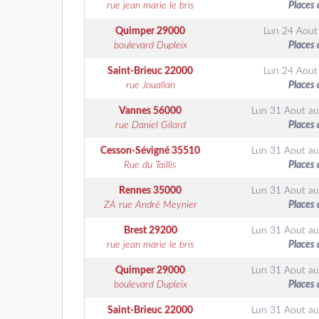
rue jean marie le bris
Places 
Quimper
29000
Lun 24 Aout
boulevard Dupleix
Places 
Saint-Brieuc
22000
Lun 24 Aout
rue Jouallan
Places 
Vannes
56000
Lun 31 Aout
a
rue Daniel Gilard
Places 
Cesson-Sévigné
35510
Lun 31 Aout
a
Rue du Taillis
Places 
Rennes
35000
Lun 31 Aout
a
ZA rue André Meynier
Places 
Brest
29200
Lun 31 Aout
a
rue jean marie le bris
Places 
Quimper
29000
Lun 31 Aout
a
boulevard Dupleix
Places 
Saint-Brieuc
22000
Lun 31 Aout
a