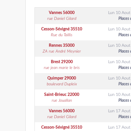
Vannes
56000
Lun 10 Aout
rue Daniel Gilard
Places 
Cesson-Sévigné
35510
Lun 10 Aout
Rue du Taillis
Places 
Rennes
35000
Lun 10 Aout
ZA rue André Meynier
Places 
Brest
29200
Lun 10 Aout
rue jean marie le bris
Places 
Quimper
29000
Lun 10 Aout
boulevard Dupleix
Places 
Saint-Brieuc
22000
Lun 10 Aout
rue Jouallan
Places 
Vannes
56000
Lun 17 Aout
rue Daniel Gilard
Places 
Cesson-Sévigné
35510
Lun 17 Aout