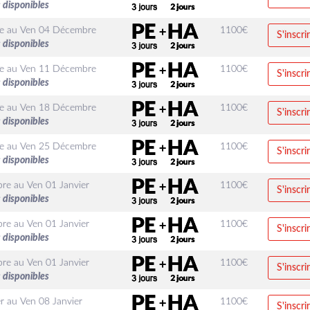
 disponibles
e
au
Ven 04 Décembre
1100
€
S'inscri
 disponibles
e
au
Ven 11 Décembre
1100
€
S'inscri
 disponibles
e
au
Ven 18 Décembre
1100
€
S'inscri
 disponibles
e
au
Ven 25 Décembre
1100
€
S'inscri
 disponibles
bre
au
Ven 01 Janvier
1100
€
S'inscri
 disponibles
bre
au
Ven 01 Janvier
1100
€
S'inscri
 disponibles
bre
au
Ven 01 Janvier
1100
€
S'inscri
 disponibles
r
au
Ven 08 Janvier
1100
€
S'inscri