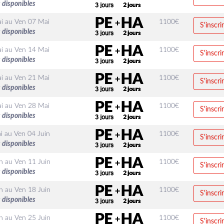
 disponibles
i
au
Ven 07 Mai
1100
€
S'inscri
 disponibles
i
au
Ven 14 Mai
1100
€
S'inscri
 disponibles
i
au
Ven 21 Mai
1100
€
S'inscri
 disponibles
i
au
Ven 28 Mai
1100
€
S'inscri
 disponibles
i
au
Ven 04 Juin
1100
€
S'inscri
 disponibles
n
au
Ven 11 Juin
1100
€
S'inscri
 disponibles
n
au
Ven 18 Juin
1100
€
S'inscri
 disponibles
n
au
Ven 25 Juin
1100
€
S'inscri