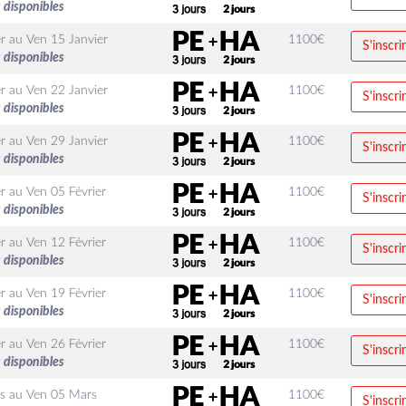
 disponibles
r
au
Ven 15 Janvier
1100
€
S'inscri
 disponibles
r
au
Ven 22 Janvier
1100
€
S'inscri
 disponibles
r
au
Ven 29 Janvier
1100
€
S'inscri
 disponibles
r
au
Ven 05 Février
1100
€
S'inscri
 disponibles
r
au
Ven 12 Février
1100
€
S'inscri
 disponibles
r
au
Ven 19 Février
1100
€
S'inscri
 disponibles
r
au
Ven 26 Février
1100
€
S'inscri
 disponibles
s
au
Ven 05 Mars
1100
€
S'inscri