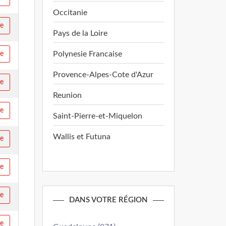
Occitanie
re
Pays de la Loire
Polynesie Francaise
re
Provence-Alpes-Cote d'Azur
re
Reunion
re
Saint-Pierre-et-Miquelon
Wallis et Futuna
re
re
re
DANS VOTRE RÉGION
re