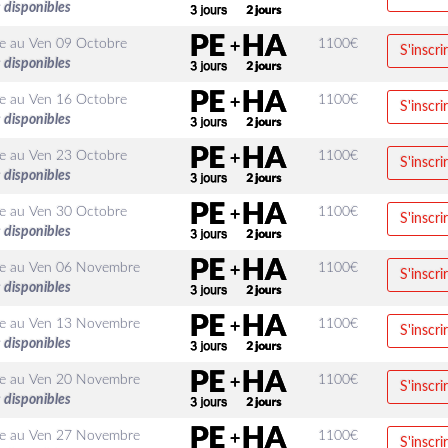
 disponibles
e
au
Ven 09 Octobre
1100
€
S'inscri
 disponibles
e
au
Ven 16 Octobre
1100
€
S'inscri
 disponibles
e
au
Ven 23 Octobre
1100
€
S'inscri
 disponibles
e
au
Ven 30 Octobre
1100
€
S'inscri
 disponibles
e
au
Ven 06 Novembre
1100
€
S'inscri
 disponibles
e
au
Ven 13 Novembre
1100
€
S'inscri
 disponibles
e
au
Ven 20 Novembre
1100
€
S'inscri
 disponibles
e
au
Ven 27 Novembre
1100
€
S'inscri