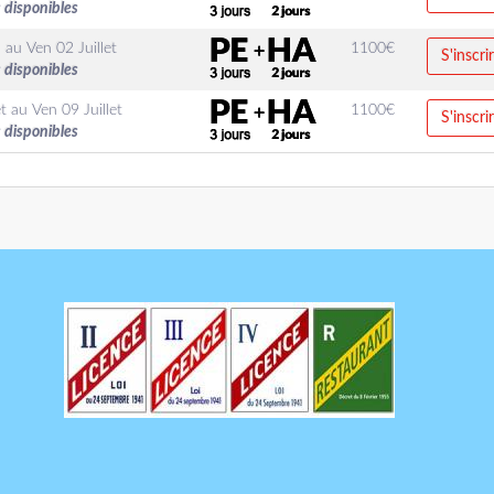
 disponibles
n
au
Ven 02 Juillet
1100
€
S'inscri
 disponibles
t
au
Ven 09 Juillet
1100
€
S'inscri
 disponibles