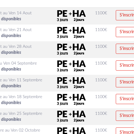
t
au
Ven 14 Aout
1100
€
S'inscri
 disponibles
t
au
Ven 21 Aout
1100
€
S'inscri
 disponibles
t
au
Ven 28 Aout
1100
€
S'inscri
 disponibles
u
Ven 04 Septembre
1100
€
S'inscri
 disponibles
e
au
Ven 11 Septembre
1100
€
S'inscri
 disponibles
e
au
Ven 18 Septembre
1100
€
S'inscri
 disponibles
e
au
Ven 25 Septembre
1100
€
S'inscri
 disponibles
re
au
Ven 02 Octobre
1100
€
S'inscri