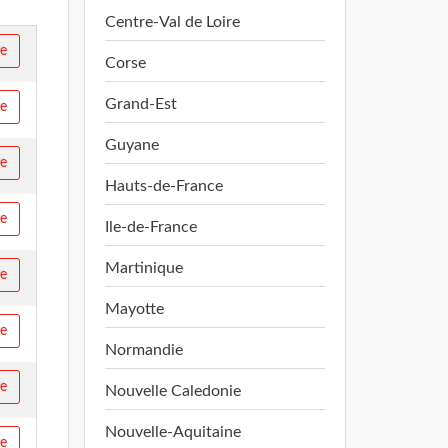
Centre-Val de Loire
re
Corse
Grand-Est
re
Guyane
re
Hauts-de-France
re
Ile-de-France
Martinique
re
Mayotte
re
Normandie
re
Nouvelle Caledonie
Nouvelle-Aquitaine
re