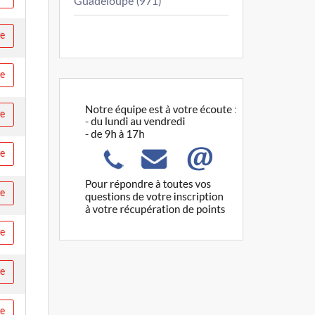
Guadeloupe (971)
re
re
re
re
re
re
re
re