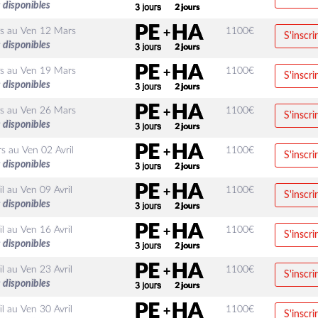
 disponibles
s
au
Ven 12 Mars
1100
€
S'inscri
 disponibles
s
au
Ven 19 Mars
1100
€
S'inscri
 disponibles
s
au
Ven 26 Mars
1100
€
S'inscri
 disponibles
rs
au
Ven 02 Avril
1100
€
S'inscri
 disponibles
l
au
Ven 09 Avril
1100
€
S'inscri
 disponibles
l
au
Ven 16 Avril
1100
€
S'inscri
 disponibles
l
au
Ven 23 Avril
1100
€
S'inscri
 disponibles
l
au
Ven 30 Avril
1100
€
S'inscri