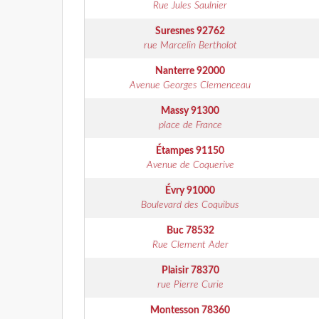
Rue Jules Saulnier
Suresnes
92762
rue Marcelin Bertholot
Nanterre
92000
Avenue Georges Clemenceau
Massy
91300
place de France
Étampes
91150
Avenue de Coquerive
Évry
91000
Boulevard des Coquibus
Buc
78532
Rue Clement Ader
Plaisir
78370
rue Pierre Curie
Montesson
78360