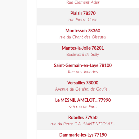
Rue Clement Ader
Plaisir
78370
rue Pierre Curie
Montesson
78360
rue du Chant des Oiseaux
Mantes-la-Jolie
78201
Boulevard de Sully
Saint-Germain-en-Laye
78100
Rue des Joueries
Versailles
78000
Avenue du Général de Gaulle...
Le MESNIL AMELOT...
77990
-36 rue de Paris
Rubelles
77950
rue du Perre C.A. SAINT NICOLAS...
Dammarie-les-Lys
77190