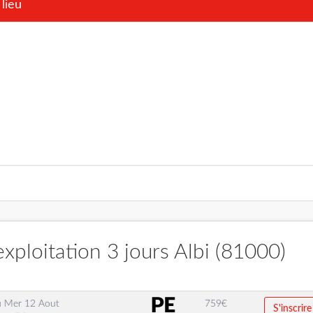
lieu
xploitation 3 jours Albi (81000)
u
Mer 12 Aout
759
€
S'inscrire