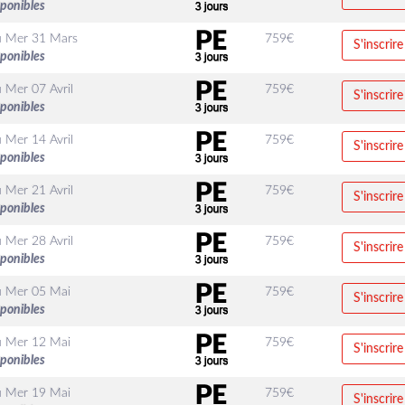
sponibles
u
Mer 31 Mars
759
€
S'inscrire
sponibles
u
Mer 07 Avril
759
€
S'inscrire
sponibles
u
Mer 14 Avril
759
€
S'inscrire
sponibles
u
Mer 21 Avril
759
€
S'inscrire
sponibles
u
Mer 28 Avril
759
€
S'inscrire
sponibles
u
Mer 05 Mai
759
€
S'inscrire
sponibles
u
Mer 12 Mai
759
€
S'inscrire
sponibles
u
Mer 19 Mai
759
€
S'inscrire