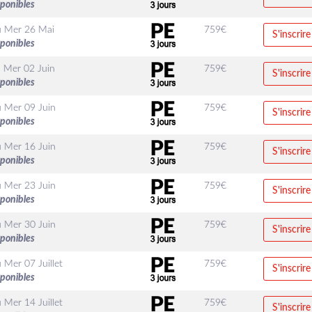
sponibles
u
Mer 26 Mai
759
€
S'inscrire
sponibles
u
Mer 02 Juin
759
€
S'inscrire
sponibles
u
Mer 09 Juin
759
€
S'inscrire
sponibles
u
Mer 16 Juin
759
€
S'inscrire
sponibles
u
Mer 23 Juin
759
€
S'inscrire
sponibles
u
Mer 30 Juin
759
€
S'inscrire
sponibles
u
Mer 07 Juillet
759
€
S'inscrire
sponibles
u
Mer 14 Juillet
759
€
S'inscrire