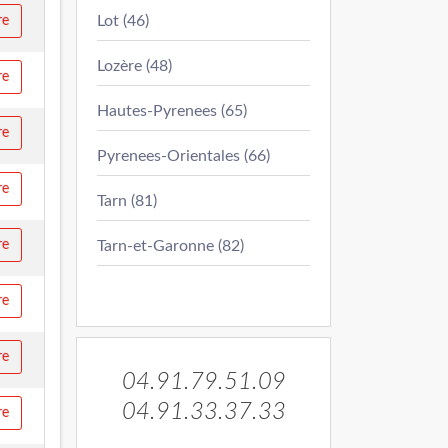
Lot (46)
re
Lozère (48)
re
Hautes-Pyrenees (65)
re
Pyrenees-Orientales (66)
re
Tarn (81)
re
Tarn-et-Garonne (82)
re
re
04.91.79.51.09
04.91.33.37.33
re