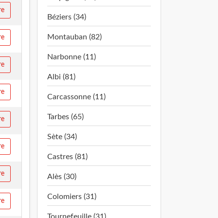
re
Béziers (34)
Montauban (82)
re
Narbonne (11)
re
Albi (81)
re
Carcassonne (11)
Tarbes (65)
re
Sète (34)
re
Castres (81)
re
Alès (30)
Colomiers (31)
re
Tournefeuille (31)