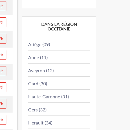
re
re
DANS LA RÉGION
OCCITANIE
re
Ariège (09)
re
Aude (11)
Aveyron (12)
re
Gard (30)
re
Haute-Garonne (31)
re
Gers (32)
re
Herault (34)