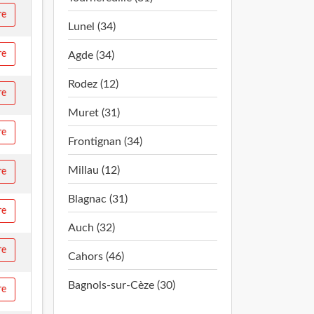
re
Lunel (34)
re
Agde (34)
Rodez (12)
re
Muret (31)
re
Frontignan (34)
Millau (12)
re
Blagnac (31)
re
Auch (32)
re
Cahors (46)
Bagnols-sur-Cèze (30)
re