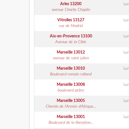
Arles
13200
Lu
avenue Charlie Chaplin
Vitrolles
13127
Lu
rue de Madrid
Aix-en-Provence
13100
Lu
Avenue de la Cible
Marseille
13012
Lu
avenue de saint julien
Marseille
13010
Lu
Boulevard romain rolland
Marseille
13008
Lu
boulevard pebre
Marseille
13005
Lu
Chemin de l'Armée d'Afrique...
Marseille
13001
Lu
Boulevard de la liberation...