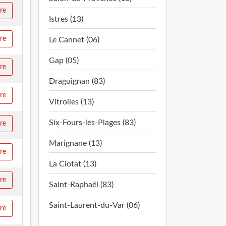
ire
Istres (13)
ire
Le Cannet (06)
Gap (05)
ire
Draguignan (83)
ire
Vitrolles (13)
Six-Fours-les-Plages (83)
ire
Marignane (13)
ire
La Ciotat (13)
ire
Saint-Raphaël (83)
Saint-Laurent-du-Var (06)
ire