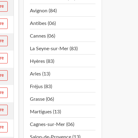
ire
Avignon (84)
Antibes (06)
ire
Cannes (06)
ire
La Seyne-sur-Mer (83)
ire
Hyères (83)
Arles (13)
ire
Fréjus (83)
ire
Grasse (06)
ire
Martigues (13)
Cagnes-sur-Mer (06)
ire
Salon-de-Provence (13)