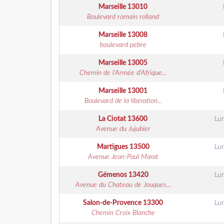
Marseille
13010
Boulevard romain rolland
Marseille
13008
boulevard pebre
Marseille
13005
Chemin de l'Armée d'Afrique...
Marseille
13001
Boulevard de la liberation...
La Ciotat
13600
Lu
Avenue du Jujubier
Martigues
13500
Lu
Avenue Jean-Paul Marat
Gémenos
13420
Lu
Avenue du Chateau de Jouques...
Salon-de-Provence
13300
Lu
Chemin Croix Blanche