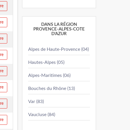
ire
ire
DANS LA RÉGION
PROVENCE-ALPES-COTE
D'AZUR
ire
Alpes de Haute-Provence (04)
ire
Hautes-Alpes (05)
ire
Alpes-Maritimes (06)
ire
Bouches du Rhône (13)
Var (83)
ire
Vaucluse (84)
ire