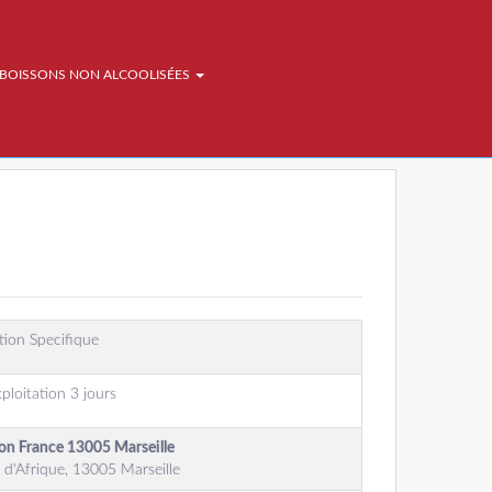
BOISSONS NON ALCOOLISÉES
ion Specifique
ploitation 3 jours
ion France 13005 Marseille
d'Afrique, 13005 Marseille