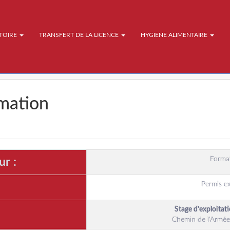
ATOIRE
TRANSFERT DE LA LICENCE
HYGIENE ALIMENTAIRE
rmation
Format
r :
Permis ex
Stage d'exploitat
Chemin de l'Armée 