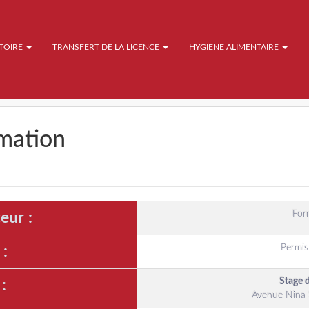
ATOIRE
TRANSFERT DE LA LICENCE
HYGIENE ALIMENTAIRE
rmation
For
eur :
Permis
 :
Stage 
:
Avenue Nina 