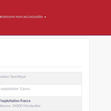
BOISSONS NON ALCOOLISÉES
mation Specifique
 exploitation 3 jours
d'exploitation France
Simone, 34000 Montpellier