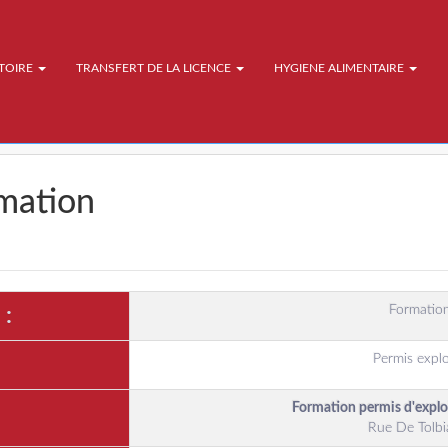
ATOIRE
TRANSFERT DE LA LICENCE
HYGIENE ALIMENTAIRE
rmation
Formation
 :
Permis explo
Formation permis d'expl
Rue De Tolbi