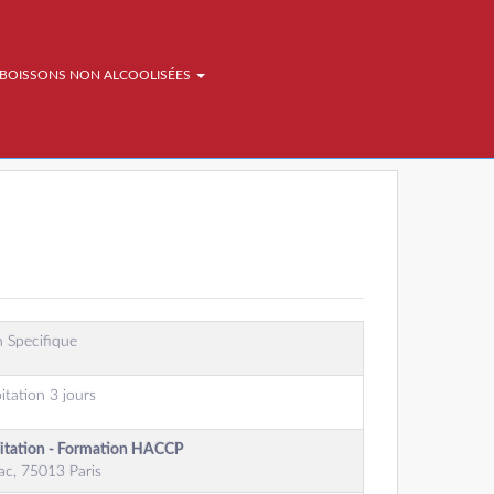
BOISSONS NON ALCOOLISÉES
 Specifique
itation 3 jours
oitation - Formation HACCP
ac, 75013 Paris