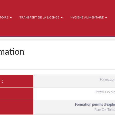
ATOIRE
TRANSFERT DE LA LICENCE
HYGIENE ALIMENTAIRE
rmation
Formation
 :
Permis explo
Formation permis d'expl
Rue De Tolbi