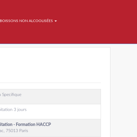
BOISSONS NON ALCOOLISÉES
 Specifique
itation 3 jours
oitation - Formation HACCP
ac, 75013 Paris