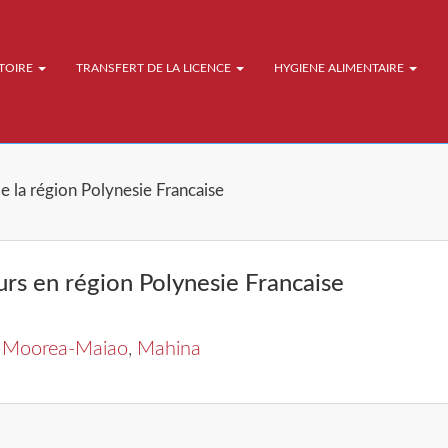
ATOIRE
TRANSFERT DE LA LICENCE
HYGIENE ALIMENTAIRE
de la région Polynesie Francaise
urs en région Polynesie Francaise
,
Moorea-Maiao
,
Mahina