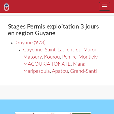
Toggle
naviga
Stages Permis exploitation 3 jours
en région Guyane
Guyane (973)
Cayenne
,
Saint-Laurent-du-Maroni
,
Matoury
,
Kourou
,
Remire-Montjoly
,
MACOURIA TONATE
,
Mana
,
Maripasoula
,
Apatou
,
Grand-Santi