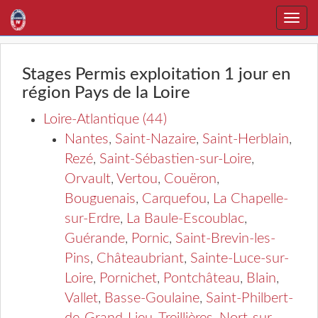
Toggle
naviga
Stages Permis exploitation 1 jour en
région Pays de la Loire
Loire-Atlantique (44)
Nantes
,
Saint-Nazaire
,
Saint-Herblain
,
Rezé
,
Saint-Sébastien-sur-Loire
,
Orvault
,
Vertou
,
Couëron
,
Bouguenais
,
Carquefou
,
La Chapelle-
sur-Erdre
,
La Baule-Escoublac
,
Guérande
,
Pornic
,
Saint-Brevin-les-
Pins
,
Châteaubriant
,
Sainte-Luce-sur-
Loire
,
Pornichet
,
Pontchâteau
,
Blain
,
Vallet
,
Basse-Goulaine
,
Saint-Philbert-