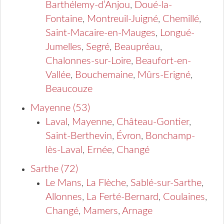
Barthélemy-d’Anjou
,
Doué-la-
Fontaine
,
Montreuil-Juigné
,
Chemillé
,
Saint-Macaire-en-Mauges
,
Longué-
Jumelles
,
Segré
,
Beaupréau
,
Chalonnes-sur-Loire
,
Beaufort-en-
Vallée
,
Bouchemaine
,
Mûrs-Erigné
,
Beaucouze
Mayenne (53)
Laval
,
Mayenne
,
Château-Gontier
,
Saint-Berthevin
,
Évron
,
Bonchamp-
lès-Laval
,
Ernée
,
Changé
Sarthe (72)
Le Mans
,
La Flèche
,
Sablé-sur-Sarthe
,
Allonnes
,
La Ferté-Bernard
,
Coulaines
,
Changé
,
Mamers
,
Arnage