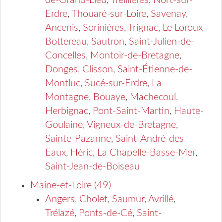
de-Grand-Lieu
,
Treillières
,
Nort-sur-
Erdre
,
Thouaré-sur-Loire
,
Savenay
,
Ancenis
,
Sorinières
,
Trignac
,
Le Loroux-
Bottereau
,
Sautron
,
Saint-Julien-de-
Concelles
,
Montoir-de-Bretagne
,
Donges
,
Clisson
,
Saint-Étienne-de-
Montluc
,
Sucé-sur-Erdre
,
La
Montagne
,
Bouaye
,
Machecoul
,
Herbignac
,
Pont-Saint-Martin
,
Haute-
Goulaine
,
Vigneux-de-Bretagne
,
Sainte-Pazanne
,
Saint-André-des-
Eaux
,
Héric
,
La Chapelle-Basse-Mer
,
Saint-Jean-de-Boiseau
Maine-et-Loire (49)
Angers
,
Cholet
,
Saumur
,
Avrillé
,
Trélazé
,
Ponts-de-Cé
,
Saint-