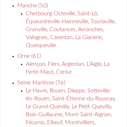
Manche (50)
Cherbourg-Octeville
,
Saint-Lô
,
Équeurdreville-Hainneville
,
Tourlaville
,
Granville
,
Coutances
,
Avranches
,
Valognes
,
Carentan
,
La Glacerie
,
Querqueville
Orne (61)
Alençon
,
Flers
,
Argentan
,
L’Aigle
,
La
Ferté-Macé
,
Cerise
Seine-Maritime (76)
Le Havre
,
Rouen
,
Dieppe
,
Sotteville-
lès-Rouen
,
Saint-Étienne-du-Rouvray
,
Le Grand-Quevilly
,
Le Petit-Quevilly
,
Bois-Guillaume
,
Mont-Saint-Aignan
,
Fécamp
,
Elbeuf
,
Montivilliers
,