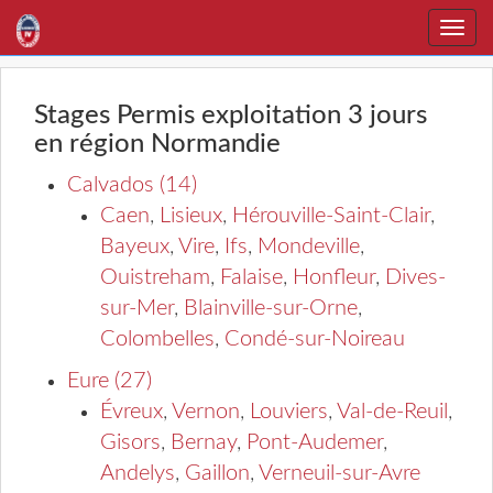
Toggle
naviga
Stages Permis exploitation 3 jours
en région Normandie
Calvados (14)
Caen
,
Lisieux
,
Hérouville-Saint-Clair
,
Bayeux
,
Vire
,
Ifs
,
Mondeville
,
Ouistreham
,
Falaise
,
Honfleur
,
Dives-
sur-Mer
,
Blainville-sur-Orne
,
Colombelles
,
Condé-sur-Noireau
Eure (27)
Évreux
,
Vernon
,
Louviers
,
Val-de-Reuil
,
Gisors
,
Bernay
,
Pont-Audemer
,
Andelys
,
Gaillon
,
Verneuil-sur-Avre