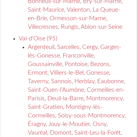
Bonneuil-sur-Marne
,
Bry-sur-Marne
,
Saint-Maurice
,
Valenton
,
La Queue-
en-Brie
,
Ormesson-sur-Marne
,
Villecresnes
,
Rungis
,
Ablon-sur-Seine
Val-d'Oise (95)
Argenteuil
,
Sarcelles
,
Cergy
,
Garges-
lès-Gonesse
,
Franconville
,
Goussainville
,
Pontoise
,
Bezons
,
Ermont
,
Villiers-le-Bel
,
Gonesse
,
Taverny
,
Sannois
,
Herblay
,
Eaubonne
,
Saint-Ouen-l’Aumône
,
Cormeilles-en-
Parisis
,
Deuil-la-Barre
,
Montmorency
,
Saint-Gratien
,
Montigny-lès-
Cormeilles
,
Soisy-sous-Montmorency
,
Éragny
,
Jouy-le-Moutier
,
Osny
,
Vauréal
,
Domont
,
Saint-Leu-la-Forêt
,