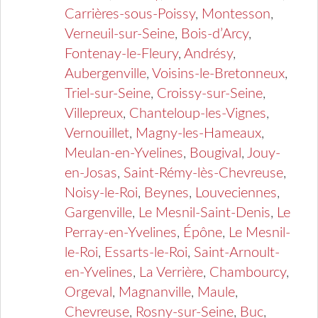
Carrières-sous-Poissy
,
Montesson
,
Verneuil-sur-Seine
,
Bois-d’Arcy
,
Fontenay-le-Fleury
,
Andrésy
,
Aubergenville
,
Voisins-le-Bretonneux
,
Triel-sur-Seine
,
Croissy-sur-Seine
,
Villepreux
,
Chanteloup-les-Vignes
,
Vernouillet
,
Magny-les-Hameaux
,
Meulan-en-Yvelines
,
Bougival
,
Jouy-
en-Josas
,
Saint-Rémy-lès-Chevreuse
,
Noisy-le-Roi
,
Beynes
,
Louveciennes
,
Gargenville
,
Le Mesnil-Saint-Denis
,
Le
Perray-en-Yvelines
,
Épône
,
Le Mesnil-
le-Roi
,
Essarts-le-Roi
,
Saint-Arnoult-
en-Yvelines
,
La Verrière
,
Chambourcy
,
Orgeval
,
Magnanville
,
Maule
,
Chevreuse
,
Rosny-sur-Seine
,
Buc
,