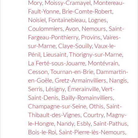
Mory
,
Moissy-Cramayel
,
Montereau-
Fault-Yonne
,
Brie-Comte-Robert
,
Noisiel
,
Fontainebleau
,
Lognes
,
Coulommiers
,
Avon
,
Nemours
,
Saint-
Fargeau-Ponthierry
,
Provins
,
Vaires-
sur-Marne
,
Claye-Souilly
,
Vaux-le-
Pénil
,
Lieusaint
,
Thorigny-sur-Marne
,
La Ferté-sous-Jouarre
,
Montévrain
,
Cesson
,
Tournan-en-Brie
,
Dammartin-
en-Goële
,
Gretz-Armainvilliers
,
Nangis
,
Serris
,
Lésigny
,
Émerainville
,
Vert-
Saint-Denis
,
Bailly-Romainvilliers
,
Champagne-sur-Seine
,
Othis
,
Saint-
Thibault-des-Vignes
,
Courtry
,
Magny-
le-Hongre
,
Nandy
,
Esbly
,
Saint-Pathus
,
Bois-le-Roi
,
Saint-Pierre-lès-Nemours
,