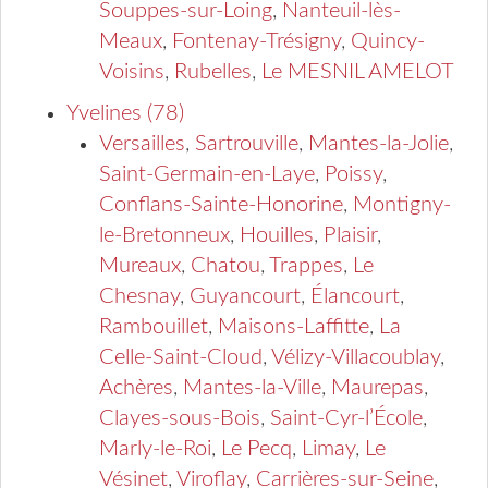
Souppes-sur-Loing
,
Nanteuil-lès-
Meaux
,
Fontenay-Trésigny
,
Quincy-
Voisins
,
Rubelles
,
Le MESNIL AMELOT
Yvelines (78)
Versailles
,
Sartrouville
,
Mantes-la-Jolie
,
Saint-Germain-en-Laye
,
Poissy
,
Conflans-Sainte-Honorine
,
Montigny-
le-Bretonneux
,
Houilles
,
Plaisir
,
Mureaux
,
Chatou
,
Trappes
,
Le
Chesnay
,
Guyancourt
,
Élancourt
,
Rambouillet
,
Maisons-Laffitte
,
La
Celle-Saint-Cloud
,
Vélizy-Villacoublay
,
Achères
,
Mantes-la-Ville
,
Maurepas
,
Clayes-sous-Bois
,
Saint-Cyr-l’École
,
Marly-le-Roi
,
Le Pecq
,
Limay
,
Le
Vésinet
,
Viroflay
,
Carrières-sur-Seine
,