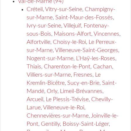
Val-de-Marne (94)
Créteil
,
Vitry-sur-Seine
,
Champigny-
sur-Marne
,
Saint-Maur-des-Fossés
,
Ivry-sur-Seine
,
Villejuif
,
Fontenay-
sous-Bois
,
Maisons-Alfort
,
Vincennes
,
Alfortville
,
Choisy-le-Roi
,
Le Perreux-
sur-Marne
,
Villeneuve-Saint-Georges
,
Nogent-sur-Marne
,
L’Haÿ-les-Roses
,
Thiais
,
Charenton-le-Pont
,
Cachan
,
Villiers-sur-Marne
,
Fresnes
,
Le
Kremlin-Bicêtre
,
Sucy-en-Brie
,
Saint-
Mandé
,
Orly
,
Limeil-Brévannes
,
Arcueil
,
Le Plessis-Trévise
,
Chevilly-
Larue
,
Villeneuve-le-Roi
,
Chennevières-sur-Marne
,
Joinville-le-
Pont
,
Gentilly
,
Boissy-Saint-Léger
,