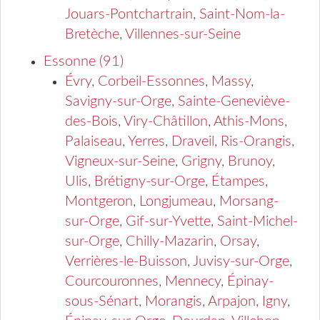
Jouars-Pontchartrain
,
Saint-Nom-la-
Bretèche
,
Villennes-sur-Seine
Essonne (91)
Évry
,
Corbeil-Essonnes
,
Massy
,
Savigny-sur-Orge
,
Sainte-Geneviève-
des-Bois
,
Viry-Châtillon
,
Athis-Mons
,
Palaiseau
,
Yerres
,
Draveil
,
Ris-Orangis
,
Vigneux-sur-Seine
,
Grigny
,
Brunoy
,
Ulis
,
Brétigny-sur-Orge
,
Étampes
,
Montgeron
,
Longjumeau
,
Morsang-
sur-Orge
,
Gif-sur-Yvette
,
Saint-Michel-
sur-Orge
,
Chilly-Mazarin
,
Orsay
,
Verrières-le-Buisson
,
Juvisy-sur-Orge
,
Courcouronnes
,
Mennecy
,
Épinay-
sous-Sénart
,
Morangis
,
Arpajon
,
Igny
,