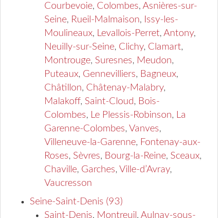
Courbevoie
,
Colombes
,
Asnières-sur-
Seine
,
Rueil-Malmaison
,
Issy-les-
Moulineaux
,
Levallois-Perret
,
Antony
,
Neuilly-sur-Seine
,
Clichy
,
Clamart
,
Montrouge
,
Suresnes
,
Meudon
,
Puteaux
,
Gennevilliers
,
Bagneux
,
Châtillon
,
Châtenay-Malabry
,
Malakoff
,
Saint-Cloud
,
Bois-
Colombes
,
Le Plessis-Robinson
,
La
Garenne-Colombes
,
Vanves
,
Villeneuve-la-Garenne
,
Fontenay-aux-
Roses
,
Sèvres
,
Bourg-la-Reine
,
Sceaux
,
Chaville
,
Garches
,
Ville-d’Avray
,
Vaucresson
Seine-Saint-Denis (93)
Saint-Denis
,
Montreuil
,
Aulnay-sous-