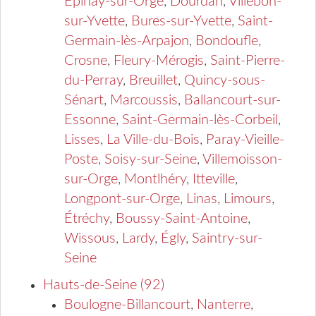
Épinay-sur-Orge
,
Dourdan
,
Villebon-
sur-Yvette
,
Bures-sur-Yvette
,
Saint-
Germain-lès-Arpajon
,
Bondoufle
,
Crosne
,
Fleury-Mérogis
,
Saint-Pierre-
du-Perray
,
Breuillet
,
Quincy-sous-
Sénart
,
Marcoussis
,
Ballancourt-sur-
Essonne
,
Saint-Germain-lès-Corbeil
,
Lisses
,
La Ville-du-Bois
,
Paray-Vieille-
Poste
,
Soisy-sur-Seine
,
Villemoisson-
sur-Orge
,
Montlhéry
,
Itteville
,
Longpont-sur-Orge
,
Linas
,
Limours
,
Étréchy
,
Boussy-Saint-Antoine
,
Wissous
,
Lardy
,
Égly
,
Saintry-sur-
Seine
Hauts-de-Seine (92)
Boulogne-Billancourt
,
Nanterre
,